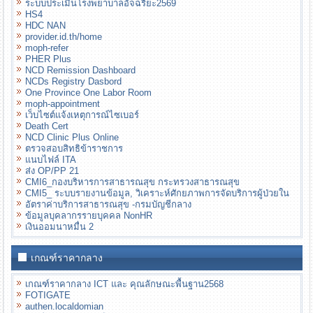
ระบบประเมินโรงพยาบาลอัจฉริยะ2569
HS4
HDC NAN
provider.id.th/home
moph-refer
PHER Plus
NCD Remission Dashboard
NCDs Registry Dasbord
One Province One Labor Room
moph-appointment
เว็บไซต์แจ้งเหตุการณ์ไซเบอร์
Death Cert
NCD Clinic Plus Online
ตรวจสอบสิทธิข้าราชการ
แนบไฟล์ ITA
ส่ง OP/PP 21
CMI6_กองบริหารการสาธารณสุข กระทรวงสาธารณสุข
CMI5_ ระบบรายงานข้อมูล, วิเคราะห์ศักยภาพการจัดบริการผู้ป่วยใน
อัตราค่าบริการสาธารณสุข -กรมบัญชีกลาง
ข้อมูลบุคลากรรายบุคคล NonHR
เงินออมนาหมื่น 2
เกณฑ์ราคากลาง
เกณฑ์ราคากลาง ICT และ คุณลักษณะพื้นฐาน2568
FOTIGATE
authen.localdomian